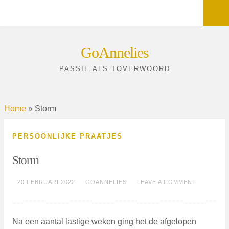
Sea
Skip
GoAnnelies
to
PASSIE ALS TOVERWOORD
content
Home
»
Storm
PERSOONLIJKE PRAATJES
Storm
20 FEBRUARI 2022
GOANNELIES
LEAVE A COMMENT
Na een aantal lastige weken ging het de afgelopen