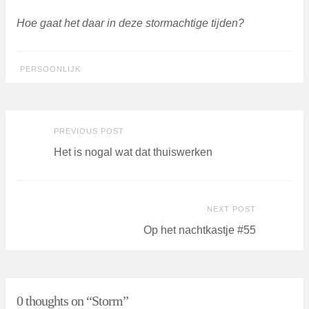
Hoe gaat het daar in deze stormachtige tijden?
PERSOONLIJK
Previous
Post
PREVIOUS POST
post:
Het is nogal wat dat thuiswerken
navigation
Nex
NEXT POST
Pos
Op het nachtkastje #55
0 thoughts on “
Storm
”