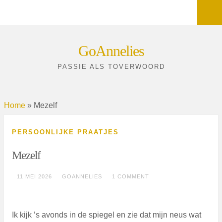
Sea
Skip
GoAnnelies
to
PASSIE ALS TOVERWOORD
content
Home
»
Mezelf
PERSOONLIJKE PRAATJES
Mezelf
11 MEI 2026
GOANNELIES
1 COMMENT
Ik kijk ’s avonds in de spiegel en zie dat mijn neus wat