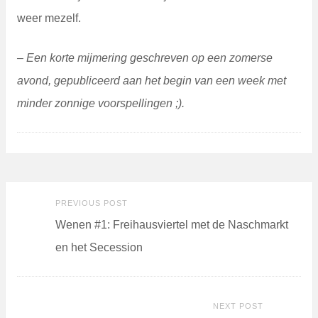
weer mezelf.
– Een korte mijmering geschreven op een zomerse
avond, gepubliceerd aan het begin van een week met
minder zonnige voorspellingen ;).
Previous
Post
PREVIOUS POST
post:
Wenen #1: Freihausviertel met de Naschmarkt
navigation
en het Secession
Nex
NEXT POST